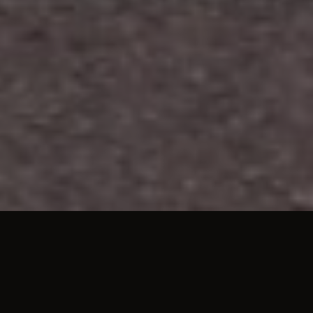
Beställ god och vällagad mat online hos Stinas Kiosk (Transtrand). Se vår meny, ta del av
unika erbjudanden och njut av rätter för alla smaker.
ÖPPETTIDER
Vi har öppet följande