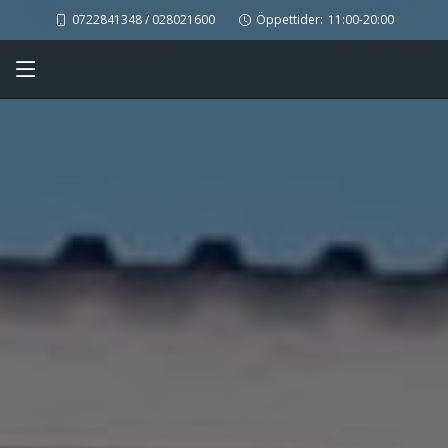
0722841348 / 028021600
Öppettider:
11:00-20:00